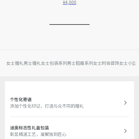
¥4,000
女士赠礼
男士赠礼
女士包袋系列
男士鞋履系列
女士时尚首饰
女士小型
个性化寄语
添加个性化印记，打造与众不同的赠礼
迪奥标志性礼盒包装
彰显精湛工艺，凝聚独到匠心