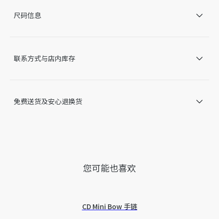
蝴蝶结细节
尺码信息
金色饰面金属
龙虾扣
葡萄牙制造
因技术局限、产品改良或生产批次等原因，网站中的信息可能存
联系方式与店内库存
在色差、尺码误差、成分含量误差或其他细节误差，网站展示的
产品图片可能与产品实际外观不一致，以产品实物为准。如有相
关问题，请致电迪奥客服中心。
免费送货及安心退换货
您可能也喜欢
CD Mini Bow 手链