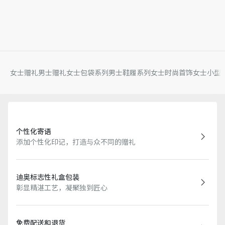
女士赠礼
男士赠礼
女士包袋系列
男士鞋履系列
女士时尚首饰
女士小型
个性化寄语
添加个性化印记，打造与众不同的赠礼
迪奥标志性礼盒包装
彰显精湛工艺，凝聚独到匠心
免费配送和退货