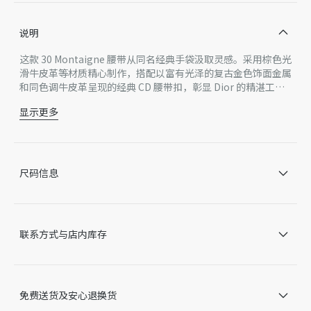
说明
这款 30 Montaigne 腰带从同名经典手袋汲取灵感。采用棕色光
滑牛皮革等材质精心制作，搭配以富有光泽的复古金色饰面金属
和同色调牛皮革呈现的经典 CD 腰带扣，彰显 Dior 的精湛工
艺。款式时髦优雅，可搭配牛仔裤、半身裙或连衣裙。
显示更多
30 Montaigne CD 腰带扣
内侧饰以 Christian Dior Paris 标志
富有光泽的复古金色饰面金属和牛皮革细节
牛皮革，铜合金
尺码信息
意大利制造
因技术局限、产品改良或生产批次等原因，网站中的信息可能存
在色差、尺码误差、成分含量误差或其他细节误差，网站展示的
产品图片可能与产品实际外观不一致，以产品实物为准。如有相
联系方式与店内库存
关问题，请致电迪奥客服中心。
免费送货及安心退换货