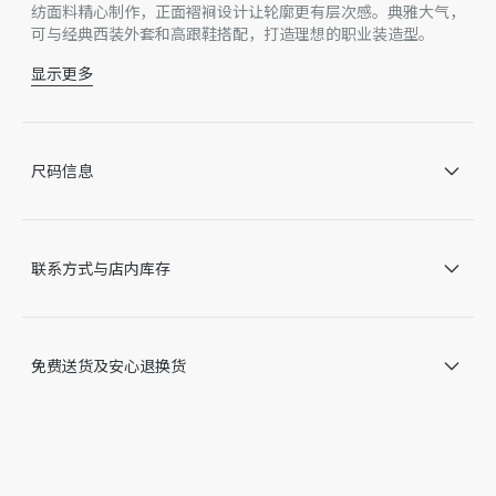
纺面料精心制作，正面褶裥设计让轮廓更有层次感。典雅大气，
可与经典西装外套和高跟鞋搭配，打造理想的职业装造型。
显示更多
隐藏式拉链和钩扣开合
正面褶裥
正面侧面口袋
后侧无盖暗袋
尺码信息
无里料
77% 绵羊毛，23% 桑蚕丝
意大利制造
因技术局限、产品改良或生产批次等原因，网站中的信息可能存
联系方式与店内库存
在色差、尺码误差、成分含量误差或其他细节误差，网站展示的
产品图片可能与产品实际外观不一致，以产品实物为准。如有相
关问题，请致电迪奥客服中心。
免费送货及安心退换货