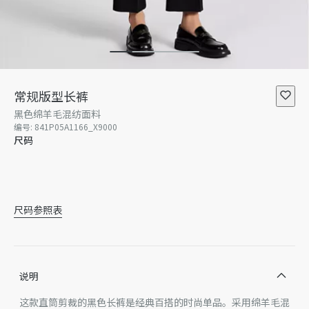
常规版型长裤
黑色绵羊毛混纺面料
编号
:
841P05A1166_X9000
尺码
34
36
38
40
42
尺码参照表
说明
这款直筒剪裁的黑色长裤是经典百搭的时尚单品。采用绵羊毛混