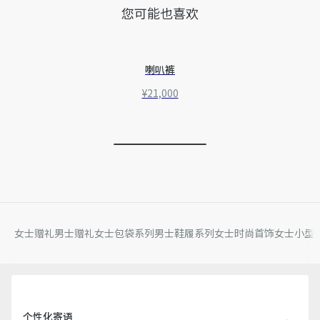
您可能也喜欢
喇叭裤
¥21,000
女士赠礼
男士赠礼
女士包袋系列
男士鞋履系列
女士时尚首饰
女士小型
个性化寄语