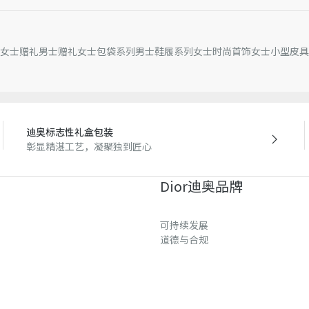
女士赠礼
男士赠礼
女士包袋系列
男士鞋履系列
女士时尚首饰
女士小型皮具
迪奥标志性礼盒包装
彰显精湛工艺，凝聚独到匠心
Dior迪奥品牌
可持续发展
道德与合规