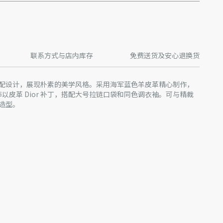
联系方式与店内库存
免费送货及安心退换货
配设计，展现朴素的美学风格。采用海军蓝色羊皮革精心制作，
背饰以皮革 Dior 补丁，搭配大号拉链口袋和同色调衣袖。可与精裁
造型。
% 粘胶纤维，47% 棉
产批次等原因，网站中的信息可能存在色差、尺码误差、成分含
站展示的产品图片可能与产品实际外观不一致，以产品实物为