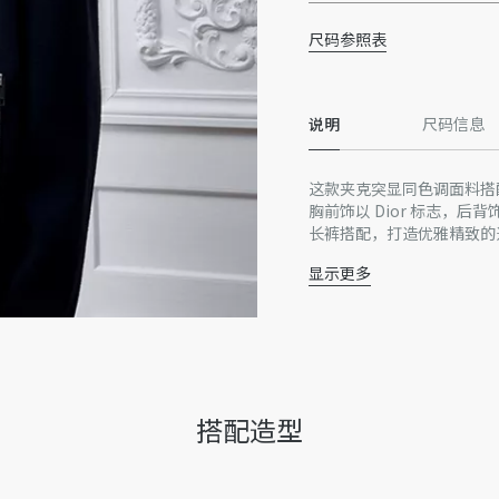
尺码参照表
说明
尺码信息
这款夹克突显同色调面料搭
胸前饰以 Dior 标志，后
长裤搭配，打造优雅精致的
显示更多
对比鲜明的材质
背面皮革 Dior 补丁
拉链口袋
罗纹衣领、袖口和底边
拉链开合
主体：羊皮革，里料：53
搭配造型
意大利制造
因技术局限、产品改良或生
量误差或其他细节误差，网