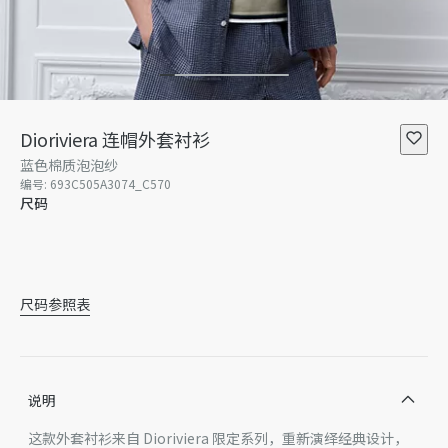
Dioriviera 连帽外套衬衫
蓝色棉质泡泡纱
编号
:
693C505A3074_C570
尺码
37
暂无库存
38
暂无库存
39
40
41
暂无库存
42
暂无
尺码参照表
说明
这款外套衬衫来自 Dioriviera 限定系列，重新演绎经典设计，