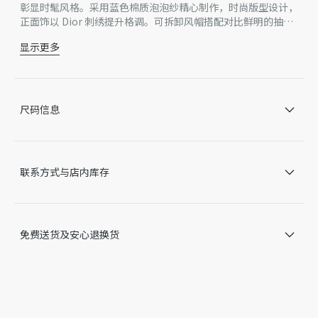
彰显时髦风格。采用蓝色棉质泡泡纱精心制作，时尚版型设计，
正面饰以 Dior 刺绣提升格调。可拆卸风帽搭配对比鲜明的抽
绳，易于调节 可与牛仔裤或短裤搭配穿着，打造精致现代的造
显示更多
型。
Dior 刺绣
可拆卸抽绳风帽
隐藏式拉链开合
衣领：7.5 厘米
尺码信息
100% 棉
意大利制造
因技术局限、产品改良或生产批次等原因，网站中的信息可能存
在色差、尺码误差、成分含量误差或其他细节误差，网站展示的
联系方式与店内库存
产品图片可能与产品实际外观不一致，以产品实物为准。如有相
关问题，请致电迪奥客服中心。
免费送货及安心退换货