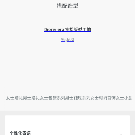
搭配造型
Dioriviera 宽松版型 T 恤
¥6,600
女士赠礼
男士赠礼
女士包袋系列
男士鞋履系列
女士时尚首饰
女士小型
个性化寄语