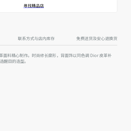
寻找精品店
联系方式与店内库存
免费送货及安心退换货
面料精心制作。时尚修长廓形，背面饰以同色调 Dior 皮革补
打造醒目的造型。
系列发布秀
0% 粘胶纤维
产批次等原因，网站中的信息可能存在色差、尺码误差、成分含
站展示的产品图片可能与产品实际外观不一致，以产品实物为