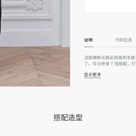
精品店独家发售
说明
尺码信息
这款微喇长裤采用黑色羊皮革
丁。可与修身 T 恤搭配，
显示更多
迪奥二零二六夏季男装
Dior 皮革补丁
腰带环
五口袋款式
CD 金属纽扣开合
主体：羊皮革，里料：10
搭配造型
意大利制造
因技术局限、产品改良或生
量误差或其他细节误差，网