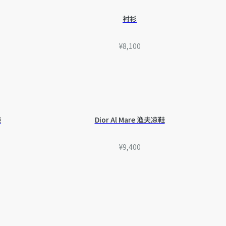
迪奥客服中心。
衬衫
¥8,100
袋
Dior Al Mare 渔夫凉鞋
¥9,400