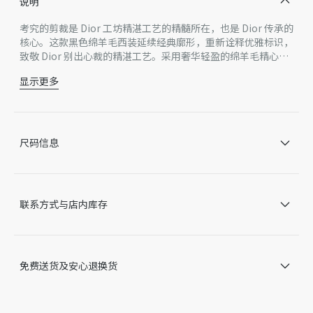
说明
考究的剪裁是 Dior 工坊精湛工艺的精髓所在，也是 Dior 传承的
核心。这款黑色绵羊毛西装延续经典廓形，重新诠释优雅标识，
致敬 Dior 别出心裁的精湛工艺。采用奢华轻盈的绵羊毛精心制
作，搭配传统内衬，一年四季皆可穿着。单西为单排扣设计，时
显示更多
尚高雅的版型呈现优雅的垂坠效果，别具一格。常规版型长裤，
单西：
裤腿褶裥增添结构感，提升格调。可搭配衬衫和领带，打造高雅
戗驳领
造型，亦可搭配轻薄的山羊绒针织衫和运动鞋，彰显时尚风范。
传统内衬
手工缝制细节
尺码信息
单排扣、双纽扣开合和翻领纽扣孔
镌刻有 Dior 标志的牛角扣
胸前口袋和侧面翻盖口袋
内部口袋
联系方式与店内库存
CD 提花图案衣身里料，经典条纹衣袖里料
开衩
长裤：
腰带环
拉链和纽扣开合
免费送货及安心退换货
侧面开缝口袋和后侧无盖暗袋
主体：100% 绵羊毛，里料：100% 铜氨纤维
意大利制造