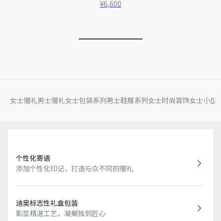
¥6,600
女士赠礼
男士赠礼
女士包袋系列
男士鞋履系列
女士时尚首饰
女士小型
个性化寄语
添加个性化印记，打造与众不同的赠礼
迪奥标志性礼盒包装
彰显精湛工艺，凝聚独到匠心