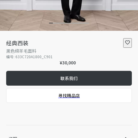
经典西装
黑色绵羊毛面料
编号
:
633C720A1800_C901
¥30,000
联系我们
寻找精品店
精品店独家发售