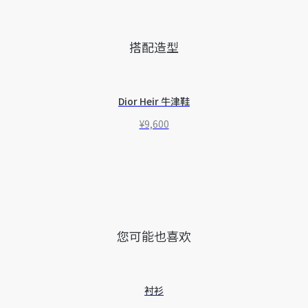
因技术局限、产品改良或生产批次等原因，网站中的信息可能存
在色差、尺码误差、成分含量误差或其他细节误差，网站展示的
产品图片可能与产品实际外观不一致，以产品实物为准。如有相
搭配造型
关问题，请致电迪奥客服中心。
Dior Heir 牛津鞋
¥9,600
您可能也喜欢
衬衫