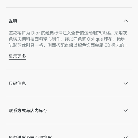
说明
这款裙裤为 Dior 的经典标识注入全新的运动服饰风格。采用灰
色塔夫绸科技面料精心制作，饰以同色调 Oblique 印花，微喇
叭形剪裁别具一格，侧面搭配点缀以银色饰面金属 CD 标志的珍
珠母贝纽扣提升格调。可与配套的夹克搭配，打造精致造型。
显示更多
侧面搭配点缀以银色饰面金属 CD 标志的珍珠母贝纽扣
无里料
100% 锦纶
意大利制造
尺码信息
因技术局限、产品改良或生产批次等原因，网站中的信息可能存
在色差、尺码误差、成分含量误差或其他细节误差，网站展示的
产品图片可能与产品实际外观不一致，以产品实物为准。如有相
关问题，请致电迪奥客服中心。
联系方式与店内库存
免费送货及安心退换货