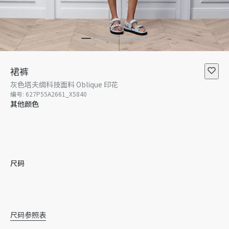
裙裤
灰色塔夫绸科技面料 Oblique 印花
编号
:
627P55A2661_X5840
其他颜色
尺码
32
暂无库存
34
36
38
40
42
暂无
尺码参照表