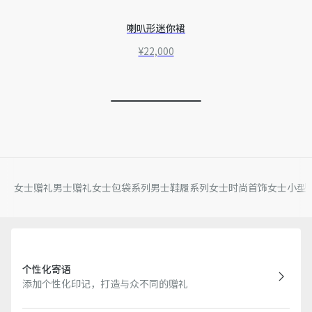
喇叭形迷你裙
¥22,000
女士赠礼
男士赠礼
女士包袋系列
男士鞋履系列
女士时尚首饰
女士小型
个性化寄语
添加个性化印记，打造与众不同的赠礼