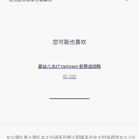
您可能也喜欢
婴幼儿 B27 Uptown 低帮运动鞋
¥5,500
女士赠礼
男士赠礼
女士包袋系列
男士鞋履系列
女士时尚首饰
女士小型