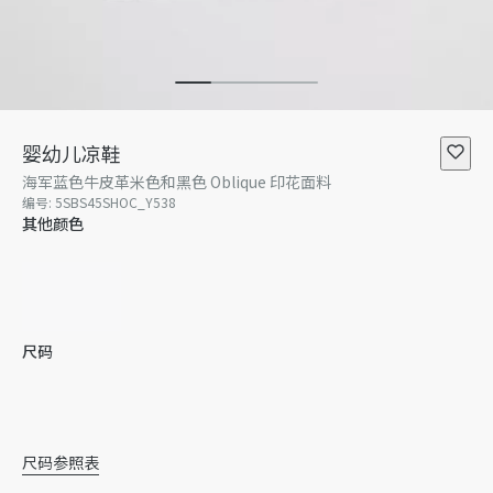
婴幼儿凉鞋
海军蓝色牛皮革米色和黑色 Oblique 印花面料
编号
:
5SBS45SHOC_Y538
其他颜色
尺码
22
暂无库存
23
24
25
暂无库存
26
尺码参照表