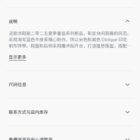
说明
这款凉鞋是二零二五夏季童装系列新品，彰显休闲高雅的风范。
采用海军蓝色牛皮革精心制作，饰以米色和黑色 Oblique 印花
帆布饰带。鞋面和后侧采用魔术贴开合，打造理想版型，搭配厚
实的黑色橡胶鞋底，让穿着体验更舒适。饰以 Dior 压花标志，
显示更多
可与本季各种休闲造型轻松搭配。还有适合男童的更大号版本。
鞋面饰以 Dior 压花标志
皮革和面料鞋面
皮革里料
皮革内底饰以 Dior 标志
尺码信息
黑色橡胶外底
三条饰带搭配魔术贴开合
内含防尘袋
意大利制造
联系方式与店内库存
因技术局限、产品改良或生产批次等原因，网站中的信息可能存
在色差、尺码误差、成分含量误差或其他细节误差，网站展示的
产品图片可能与产品实际外观不一致，以产品实物为准。如有相
关问题，请致电迪奥客服中心。
免费送货及安心退换货