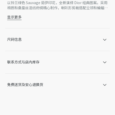
以铃兰绿色 Sauvage 茹伊印花，全新演绎 Dior 经典图案。采用
棉质和桑蚕丝混纺府绸精心制作，喇叭形剪裁搭配立领和蝙蝠盖
袖，同色调腰带突显腰部曲线。可与其他 Dioriviera 单品搭
显示更多
配，打造精致的造型。
同色调腰带
正面纽扣开合
Christian Dior Paris 牛角扣
无里料
尺码信息
74% 棉，26% 桑蚕丝
意大利制造
因技术局限、产品改良或生产批次等原因，网站中的信息可能存
在色差、尺码误差、成分含量误差或其他细节误差，网站展示的
联系方式与店内库存
产品图片可能与产品实际外观不一致，以产品实物为准。如有相
关问题，请致电迪奥客服中心。
免费送货及安心退换货