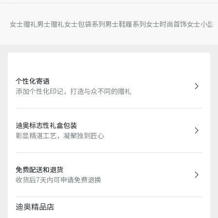
女士赠礼
男士赠礼
女士包袋系列
男士鞋履系列
女士时尚首饰
女士小型
个性化寄语
添加个性化印记，打造与众不同的赠礼
迪奥标志性礼盒包装
彰显精湛工艺，凝聚独到匠心
免费配送和退货
收货后7天内可申请免费退换
迪奥精品店