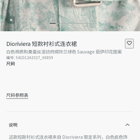
Dioriviera 短款衬衫式连衣裙
白色棉质和桑蚕丝混纺府绸铃兰绿色 Sauvage 茹伊印花图案
编号
:
541D12A3327_X0859
尺码
34
暂无库存
36
38
40
42
暂无库存
尺码参照表
说明
这款短款衬衫式连衣裙来自 Dioriviera 限定系列，白色底色饰