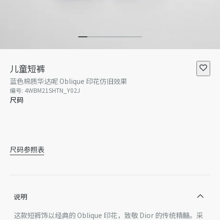
儿童短裤
蓝色棉质华达呢 Oblique 印花仿旧效果
编号
:
4WBM21SHTN_Y02J
尺码
4 岁
5 岁
6 岁
8 岁
10 岁
12 岁
尺码参照表
说明
这款短裤饰以经典的 Oblique 印花，致敬 Dior 的传统精髓。采