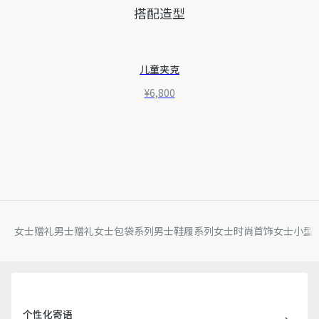
搭配造型
儿童夹克
¥6,800
女士赠礼
男士赠礼
女士包袋系列
男士鞋履系列
女士时尚首饰
女士小型
个性化寄语