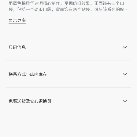
用蓝色棉质华达呢精心制作，呈现仿旧效果，正面饰有三个口
袋，包括一个硬币口袋，背面饰有两个贴袋。可与该系列的配套
夹克搭配，打造经典活泼的精致造型。
显示更多
腰带环
正面拉链开合搭配镌刻有 Dior 标志的哑光金属饰面金属按扣
五口袋设计，搭配硬币口袋和后侧贴袋
100% 棉
尺码信息
无里料
因技术局限、产品改良或生产批次等原因，网站中的信息可能存
在色差、尺码误差、成分含量误差或其他细节误差，网站展示的
产品图片可能与产品实际外观不一致，以产品实物为准。如有相
联系方式与店内库存
关问题，请致电迪奥客服中心。
免费送货及安心退换货