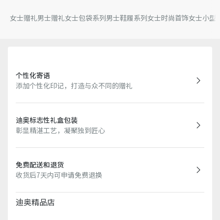
女士赠礼
男士赠礼
女士包袋系列
男士鞋履系列
女士时尚首饰
女士小型
个性化寄语
添加个性化印记，打造与众不同的赠礼
迪奥标志性礼盒包装
彰显精湛工艺，凝聚独到匠心
免费配送和退货
收货后7天内可申请免费退换
迪奥精品店