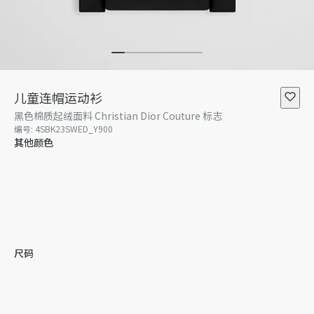
儿童连帽运动衫
黑色棉质起绒面料 Christian Dior Couture 标志
编号
:
4SBK23SWED_Y900
其他颜色
尺码
4 岁
5 岁
6 岁
8 岁
10 岁
12 岁