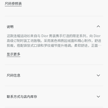
尺码参照表
说明
这款连帽运动衫来自与 Dior 男装携手打造的限定系列，向 Dior
高级订制时装工坊致敬。采用黑色棉质起绒面料精心制作，舒适
剪裁，搭配袋鼠式口袋和罗纹细节提升格调。柔软舒适，正面饰
以刺绣，点缀以对比鲜明的 Christian Dior Couture 标志，可
显示更多
与配套的运动长裤搭配，打造休闲造型。
正面饰以灰色 Christian Dior Couture 刺绣
连帽
罗纹圆领、底边和袖口
袋鼠式口袋
尺码信息
100% 棉
无里料
因技术局限、产品改良或生产批次等原因，网站中的信息可能存
在色差、尺码误差、成分含量误差或其他细节误差，网站展示的
联系方式与店内库存
产品图片可能与产品实际外观不一致，以产品实物为准。如有相
关问题，请致电迪奥客服中心。