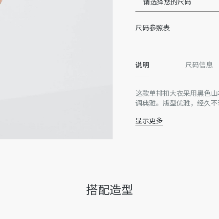
请选择您的尺码
尺码参照表
说明
尺码信息
这款单排扣大衣采用黑色山
调典雅。版型优雅，经久不
显示更多
戗驳领
侧面贴边口袋
2 个内部口袋
Dior 标志牛角扣
黑色 CD 标志里料
后侧开衩
搭配造型
主体：100% 山羊绒，里
意大利制造
因技术局限、产品改良或生