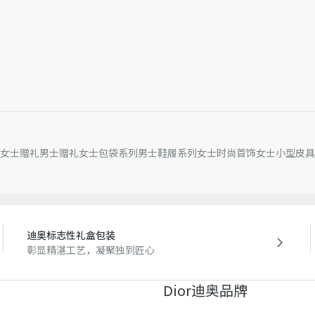
女士赠礼
男士赠礼
女士包袋系列
男士鞋履系列
女士时尚首饰
女士小型皮具
迪奥标志性礼盒包装
彰显精湛工艺，凝聚独到匠心
Dior迪奥品牌