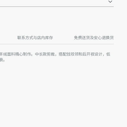
联系方式与店内库存
免费送货及安心退换货
羊绒面料精心制作。中长款剪裁，搭配戗驳领和后开衩设计，低
衰。
料：100% 铜氨纤维
产批次等原因，网站中的信息可能存在色差、尺码误差、成分含