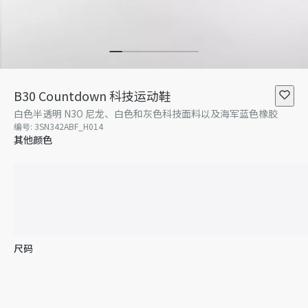
B30 Countdown 科技运动鞋
白色半透明 N3O 尼龙、白色和灰色科技面料以及海军蓝色橡胶
编号
:
3SN342ABF_H014
其他颜色
尺码
38
39
40
40.5
41
41.5