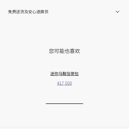
意大利制造
免费送货及安心退换货
因技术局限、产品改良或生产批次等原因，网站中的信息可能存
在色差、尺码误差、成分含量误差或其他细节误差，网站展示的
产品图片可能与产品实际外观不一致，以产品实物为准。如有相
关问题，请致电迪奥客服中心。
您可能也喜欢
迷你马鞍信使包
¥17,500