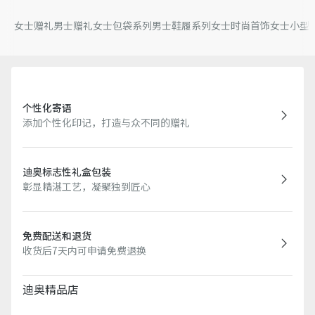
女士赠礼
男士赠礼
女士包袋系列
男士鞋履系列
女士时尚首饰
女士小型
个性化寄语
添加个性化印记，打造与众不同的赠礼
迪奥标志性礼盒包装
彰显精湛工艺，凝聚独到匠心
免费配送和退货
收货后7天内可申请免费退换
迪奥精品店