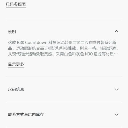
尺码参照表
说明
这款 B30 Countdown 科技运动鞋是二零二六春季男装系列新
品，运动廓形结合高订标识和科技性能，别具一格。轻盈舒适，
从现代跑步运动汲取灵感，采用白色和灰色 N3O 尼龙等材质精
心制作，这种尼龙是一种多层半透明的透气科技面料。饰以海军
显示更多
蓝色注塑橡胶镶片和以图案风格重新诠释的 CD30 标志提升格
主体：科技面料，网眼织物
调。鞋舌和后侧饰以橡胶 Dior B30 和 CD30 标志。纹理效果鞋
里料：科技面料，网眼织物
底由弹性橡胶和泡棉制成，饰以多个经典细节，打造理想的舒适
侧面和后侧饰以橡胶 CD30 标志
穿着体验。可与运动服饰和休闲装扮搭配，打造精致造型。
鞋舌饰以橡胶 Dior B30 标志
尺码信息
低帮
鞋带开合
轻盈外底采用白色橡胶和泡棉制成，饰以海军蓝色饰边和
Dior、CD30 和 B30 标志
联系方式与店内库存
拼接结构
内含防尘袋
另附白色鞋带一副