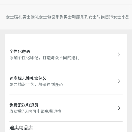
女士赠礼
男士赠礼
女士包袋系列
男士鞋履系列
女士时尚首饰
女士小型
个性化寄语
添加个性化印记，打造与众不同的赠礼
迪奥标志性礼盒包装
彰显精湛工艺，凝聚独到匠心
免费配送和退货
收货后7天内可申请免费退换
迪奥精品店