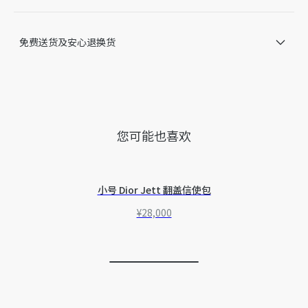
内含防尘袋
另附白色棉质鞋带一副
意大利制造
免费送货及安心退换货
因技术局限、产品改良或生产批次等原因，网站中的信息可能存
在色差、尺码误差、成分含量误差或其他细节误差，网站展示的
产品图片可能与产品实际外观不一致，以产品实物为准。如有相
关问题，请致电迪奥客服中心。
您可能也喜欢
小号 Dior Jett 翻盖信使包
¥28,000