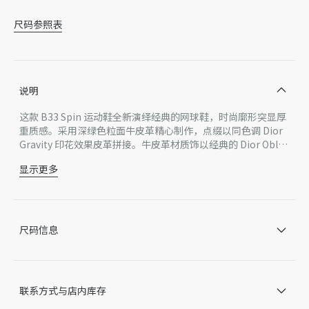
尺码参照表
说明
这款 B33 Spin 运动鞋全新演绎经典的网球鞋，时尚廓形突显厚
重质感。采用深绿色粒面牛皮革精心制作，点缀以同色调 Dior
Gravity 印花效果皮革拼接。牛皮革材质饰以经典的 Dior Obliq
ue 压花图案，精美非凡，彰显 Dior 工坊的精湛工艺。Dior Obl
显示更多
ique 图案橡胶鞋底，后侧饰以对比鲜明的 Dior 30 Avenue Mon
主体：牛皮革
taigne 标志提升格调。可为休闲造型增添时尚气质。
里料：科技面料，羊皮革
鞋舌饰以 Dior 压花标志
后侧饰以 Dior 30 Avenue Montaigne 标志
尺码信息
低帮
鞋带开合
加垫鞋领
后侧提拉环
联系方式与店内库存
奶油白色 Dior Oblique 图案橡胶鞋底
曲纹藤格纹和 Dior Oblique 图案外底