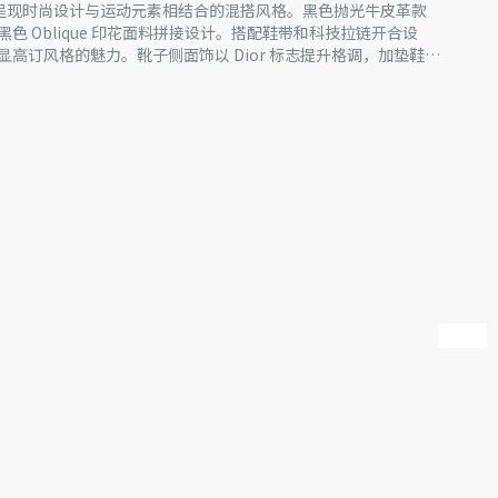
 及踝靴呈现时尚设计与运动元素相结合的混搭风格。黑色抛光牛皮革款
色 Oblique 印花面料拼接设计。搭配鞋带和科技拉链开合设
高订风格的魅力。靴子侧面饰以 Dior 标志提升格调，加垫鞋口
式造型，彰显时髦风范。
料
r 标志
技拉链
图案的混搭风格 EVA 外底
产批次等原因，网站中的信息可能存在色差、尺码误差、成分含
站展示的产品图片可能与产品实际外观不一致，以产品实物为
迪奥客服中心。