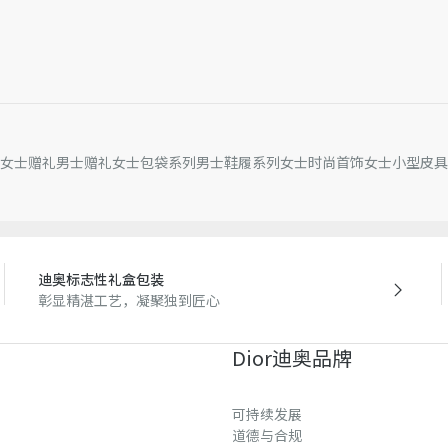
女士赠礼
男士赠礼
女士包袋系列
男士鞋履系列
女士时尚首饰
女士小型皮具
迪奥标志性礼盒包装
彰显精湛工艺，凝聚独到匠心
Dior迪奥品牌
可持续发展
道德与合规