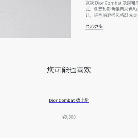
这款 Dior Combat
式，侧面和鞋舌采用米色和黑
计，轻盈的混搭风格鞋底突显
增添舒适度，可搭配本季各
显示更多
主体：牛皮革，棉
里料：牛皮革，科技面
侧面饰以对比鲜明的 Dio
高鞋面搭配加垫鞋口
系带开合搭配 Dior 科
镌刻 Dior Oblique 
您可能也喜欢
拼接结构
内含防尘袋
另附黑色鞋带一副
意大利制造
因技术局限、产品改良或生
Dior Combat 德比鞋
量误差或其他细节误差，网
准。如有相关问题，请致电
¥9,800