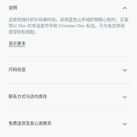
说明
这款短袖针织衫经典时尚。采用蓝色山羊绒织物精心制作，正面
饰以 Dior 的幸运星符号和 Christian Dior 标志。可与各式休闲
造型轻松搭配。
显示更多
正面饰以 Christian Dior 标志和星星嵌花编织图案
无里料
100% 山羊绒*
意大利制造
尺码信息
精心护理，温和干洗
*这款产品采用厚实的针织面料精心制作
因技术局限、产品改良或生产批次等原因，网站中的信息可能存
在色差、尺码误差、成分含量误差或其他细节误差，网站展示的
联系方式与店内库存
产品图片可能与产品实际外观不一致，以产品实物为准。如有相
关问题，请致电迪奥客服中心。
免费送货及安心退换货