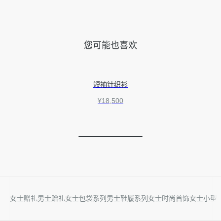
您可能也喜欢
短袖针织衫
¥18,500
女士赠礼
男士赠礼
女士包袋系列
男士鞋履系列
女士时尚首饰
女士小型