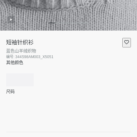
短袖针织衫
蓝色山羊绒织物
编号
:
344S98AM003_X5051
其他颜色
尺码
34
36
38
40
42
44