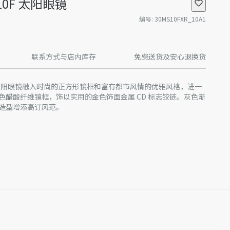
 S10F 太阳眼镜
编号
:
30MS10FXR_10A1
联系方式与店内库存
免费送货及安心退换货
 S10F 太阳眼镜融入时尚的正方形镜框和富有都市风情的优雅风格，进一
色醋酸纤维镜框，饰以实用的金色饰面金属 CD 标志铰链。灰色渐
造型增添高订风范。
产批次等原因，网站中的信息可能存在色差、尺码误差、成分含
站展示的产品图片可能与产品实际外观不一致，以产品实物为
迪奥客服中心。