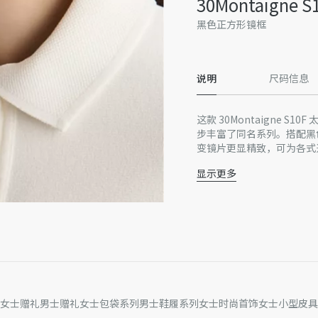
30Montaigne
黑色正方形镜框
说明
尺码信息
这款 30Montaigne
步丰富了同名系列。搭配黑
变镜片更显精致，可为各式
显示更多
金色饰面 Dior 标志
UVA/UVB 防护
不适合配备光学镜片
意大利制造
因技术局限、产品改良或生
量误差或其他细节误差，网
准。如有相关问题，请致电
女士赠礼
男士赠礼
女士包袋系列
男士鞋履系列
女士时尚首饰
女士小型皮具