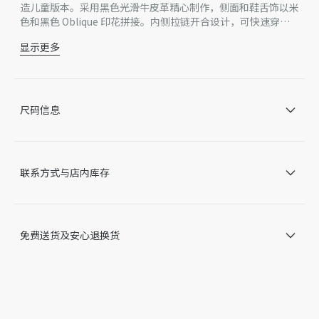
造儿童版本。采用黑色光滑牛皮革精心制作，侧面和鞋舌饰以米
色和黑色 Oblique 印花拼接。内侧拉链开合设计，可快速穿
脱，搭配饰以 Dior 压花标志的侧面橡胶补丁和同色调凹口橡胶
显示更多
鞋底，更显精致。可与本季各式装扮轻松搭配，打造时尚的造
侧面同色调橡胶补丁点缀以 Dior 压花标志
型。还有适合婴儿的更小号版本。
面料和光滑皮革高帮鞋面
皮革里料
黑色皮革内底
尺码信息
黑色凹口橡胶外底
侧面同色调金属拉链开合
同色调鞋带
内含防尘袋
联系方式与店内库存
意大利制造
因技术局限、产品改良或生产批次等原因，网站中的信息可能存
在色差、尺码误差、成分含量误差或其他细节误差，网站展示的
产品图片可能与产品实际外观不一致，以产品实物为准。如有相
免费送货及安心退换货
关问题，请致电迪奥客服中心。