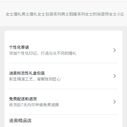
女士赠礼
男士赠礼
女士包袋系列
男士鞋履系列
女士时尚首饰
女士小型
个性化寄语
添加个性化印记，打造与众不同的赠礼
迪奥标志性礼盒包装
彰显精湛工艺，凝聚独到匠心
免费配送和退货
收货后7天内可申请免费退换
迪奥精品店