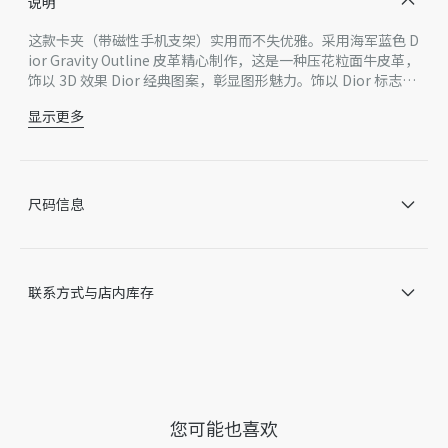
说明
这款卡夹（带磁性手机支架）实用而不失优雅。采用海军蓝色 D
ior Gravity Outline 皮革精心制作，这是一种压花粒面牛皮革，
饰以 3D 效果 Dior 经典图案，彰显图形魅力。饰以 Dior 标志提
升格调，设有一个卡槽和一个可折叠成手机支架的翻盖。造型优
显示更多
雅，可与其他 Dior Gravity Outline 单品搭配。
主体：牛皮革
里料：牛皮革
1 个卡槽
可折叠翻盖
尺码信息
正面饰以金属覆层铜合金 Dior 标志
内部饰有 Dior 压花标志
内含防尘袋
意大利或西班牙制造 *该款产品在多个国家生产，您实际购
联系方式与店内库存
买的产品原产地请见产品标签。
因技术局限、产品改良或生产批次等原因，网站中的信息可能存
在色差、尺码误差、成分含量误差或其他细节误差，网站展示的
产品图片可能与产品实际外观不一致，以产品实物为准。如有相
关问题，请致电迪奥客服中心。
您可能也喜欢