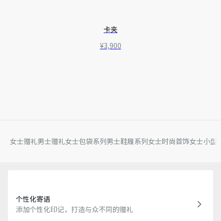
卡夹
¥3,900
女士赠礼
男士赠礼
女士包袋系列
男士鞋履系列
女士时尚首饰
女士小型
个性化寄语
添加个性化印记，打造与众不同的赠礼