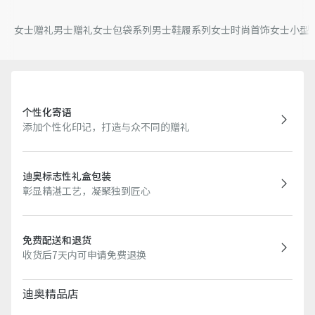
女士赠礼
男士赠礼
女士包袋系列
男士鞋履系列
女士时尚首饰
女士小型
个性化寄语
添加个性化印记，打造与众不同的赠礼
迪奥标志性礼盒包装
彰显精湛工艺，凝聚独到匠心
免费配送和退货
收货后7天内可申请免费退换
迪奥精品店