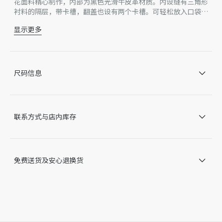
花面料精心制作，内部为黑色光滑牛皮革材质。内设缝有三角形
衬料的隔层，带卡槽，翻盖也设有两个卡槽。可轻松放入口袋或
手袋中。
显示更多
主体：棉，牛皮革，科技面料
里料：科技面料，牛皮革
缝有三角形衬料的隔层，带卡槽
翻盖设有 2 个卡槽
尺码信息
正面饰以金属覆层铜合金 Dior 标志
内部饰有 Dior 压花标志
内含防尘袋
意大利或西班牙制造 *该款产品在多个国家生产，您实际购
联系方式与店内库存
买的产品原产地请见产品标签。
因技术局限、产品改良或生产批次等原因，网站中的信息可能存
在色差、尺码误差、成分含量误差或其他细节误差，网站展示的
产品图片可能与产品实际外观不一致，以产品实物为准。如有相
免费送货及安心退换货
关问题，请致电迪奥客服中心。