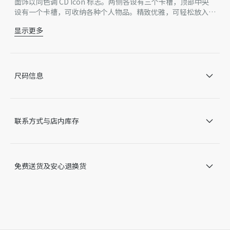
面饰以同色调 CD Icon 标志。两侧各设有三个卡槽，顶部中央
设有一个卡槽，可收纳各种个人物品。精致优雅，可轻松放入口
袋，随身携带。
显示更多
主体：牛皮革
里料：科技面料，牛皮革
正面 3 个卡槽
背面 3 个卡槽
尺码信息
中央卡槽
正面饰以同色调 CD Icon 标志
内部饰有 Dior 压花标志
内含防尘袋
联系方式与店内库存
意大利或西班牙制造 *该款产品在多个国家生产，您实际购
买的产品原产地请见产品标签。
因技术局限、产品改良或生产批次等原因，网站中的信息可能存
在色差、尺码误差、成分含量误差或其他细节误差，网站展示的
免费送货及安心退换货
产品图片可能与产品实际外观不一致，以产品实物为准。如有相
关问题，请致电迪奥客服中心。