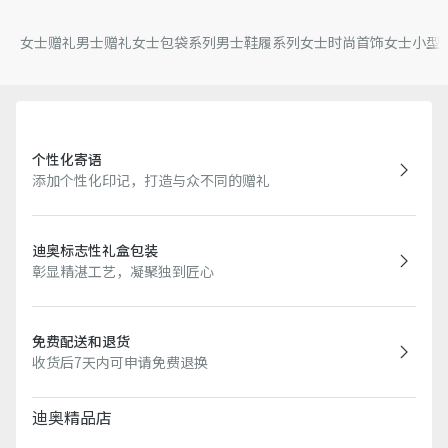
女士赠礼
男士赠礼
女士包袋系列
男士鞋履系列
女士时尚首饰
女士小型
个性化寄语
添加个性化印记，打造与众不同的赠礼
迪奥标志性礼盒包装
彰显精湛工艺，凝聚独到匠心
免费配送和退货
收货后7天内可申请免费退换
迪奥精品店