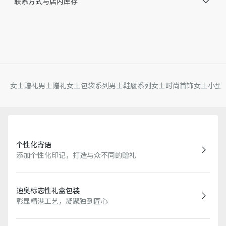
联系方式与店内库存
意大利或西班牙制造 *该款产品在多个国家生产，您实际购
买的产品原产地请见产品标签。
因技术局限、产品改良或生产批次等原因，网站中的信息可能存
在色差、尺码误差、成分含量误差或其他细节误差，网站展示的
产品图片可能与产品实际外观不一致，以产品实物为准。如有相
关问题，请致电迪奥客服中心。
女士赠礼
男士赠礼
女士包袋系列
男士鞋履系列
女士时尚首饰
女士小型
个性化寄语
添加个性化印记，打造与众不同的赠礼
迪奥标志性礼盒包装
彰显精湛工艺，凝聚独到匠心