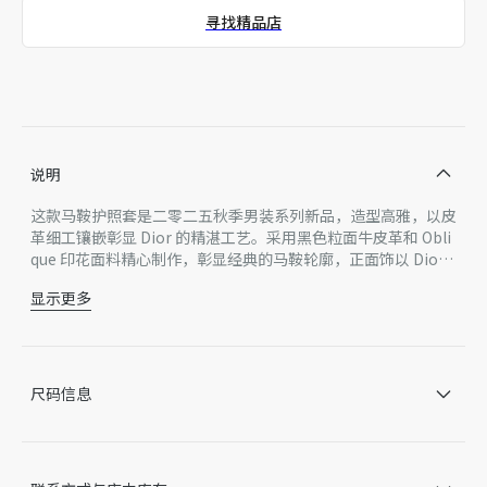
寻找精品店
精品店独家发售
说明
这款马鞍护照套是二零二五秋季男装系列新品，造型高雅，以皮
革细工镶嵌彰显 Dior 的精湛工艺。采用黑色粒面牛皮革和 Obli
que 印花面料精心制作，彰显经典的马鞍轮廓，正面饰以 Dior
标志。设有两个扁平隔层，一个登机牌隔层和五个卡槽。是外出
显示更多
旅行的理想良伴，平时亦可作为大号卡夹使用。
面料：牛皮革，织物
里料：牛皮革，织物 双折款式
2 个扁平隔层
5 个卡槽
尺码信息
登机牌隔层
正面饰以金属覆层铜合金 Dior 标志
内部饰有 Dior 压花标志
内含防尘袋