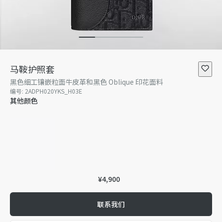
马鞍护照套
黑色细工镶嵌粒面牛皮革和黑色 Oblique 印花面料
编号
:
2ADPH020YKS_H03E
其他颜色
¥4,900
联系我们