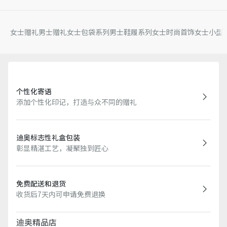
女士赠礼
男士赠礼
女士包袋系列
男士鞋履系列
女士时尚首饰
女士小型
个性化寄语
添加个性化印记，打造与众不同的赠礼
迪奥标志性礼盒包装
彰显精湛工艺，凝聚独到匠心
免费配送和退货
收货后7天内可申请免费退换
迪奥精品店