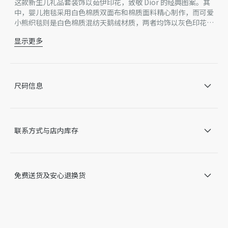
这款新生儿礼品套装饰以茹伊印花，致敬 Dior 的经典图案。其
中，婴儿抱毯采用白色棉质双面布和棉质面料精心制作，而可爱
小熊织毯则是白色棉质混纺天鹅绒材质，两者均饰以灰色印花。
每一件单品均点缀以 Dior 刺绣，经典精致，是新生儿礼品的理
显示更多
想之选。
婴儿抱毯左下方饰以灰色 Dior 刺绣
小熊颈部饰以同色调罗缎饰带，点缀以灰色 Dior 刺绣
婴儿抱毯：100% 棉
可爱织毯：80% 棉，20% 聚酯纤维
尺码信息
婴儿抱毯白色里料：100% 棉
小熊填充物：100% 聚酯纤维
警告：
请先去除产品中包含的全部标签、系带、包装或其他物品，
联系方式与店内库存
再让儿童使用
这款套装包含 1 件婴儿抱毯和 1 件可爱织毯
因技术局限、产品改良或生产批次等原因，网站中的信息可能存
在色差、尺码误差、成分含量误差或其他细节误差，网站展示的
免费送货及安心退换货
产品图片可能与产品实际外观不一致，以产品实物为准。如有相
关问题，请致电迪奥客服中心。