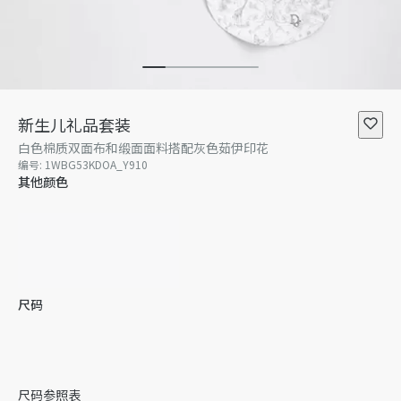
新生儿礼品套装
白色棉质双面布和缎面面料搭配灰色茹伊印花
编号
:
1WBG53KDOA_Y910
其他颜色
尺码
1个月
3 个月
暂无库存
6 个月
9 个月
12 个月
尺码参照表