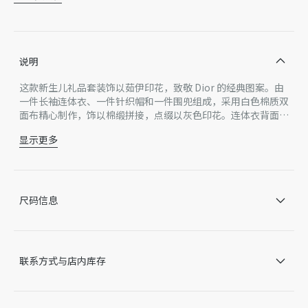
说明
这款新生儿礼品套装饰以茹伊印花，致敬 Dior 的经典图案。由
一件长袖连体衣、一件针织帽和一件围兜组成，采用白色棉质双
面布精心制作，饰以棉缎拼接，点缀以灰色印花。连体衣背面和
内接缝带有按扣开合，易于穿脱，搭配小圆翻领更显精致。点缀
显示更多
以 Dior 刺绣，是新生儿礼品的理想之选。
长袖连体衣：
底部左侧饰以同色调 Dior 刺绣
背面和内接缝按扣开合，搭配镌刻有 Dior 标志的同色调按扣
小圆翻领
尺码信息
围兜：
正面灰色 Dior 刺绣
镌刻有 Dior 标志的同色调按扣
针织帽：
联系方式与店内库存
正面灰色 Dior 刺绣
正面饰以褶裥
主体：100% 棉
装饰部分：97% 棉，3% 氨纶