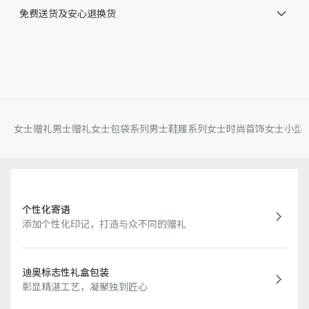
无里料
免费送货及安心退换货
这款套装包含针织帽、围兜、长袖连体衣各一件
因技术局限、产品改良或生产批次等原因，网站中的信息可能存
在色差、尺码误差、成分含量误差或其他细节误差，网站展示的
产品图片可能与产品实际外观不一致，以产品实物为准。如有相
关问题，请致电迪奥客服中心。
女士赠礼
男士赠礼
女士包袋系列
男士鞋履系列
女士时尚首饰
女士小型
个性化寄语
添加个性化印记，打造与众不同的赠礼
迪奥标志性礼盒包装
彰显精湛工艺，凝聚独到匠心