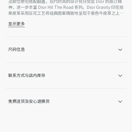
这款信使包搭配翻盖，现代时尚的设计充分突显 Dior 的高订精
神，进一步丰富 Dior Hit The Road 系列。Dior Gravity 印花效
果皮革采用压花工艺将经典图案精致地呈现于黑色牛皮革之上，
彰显 Dior 工坊的精湛工艺。翻盖搭配 CD 标志迷你铝扣和两条
显示更多
Christian Dior 尼龙提花饰带，宽敞的隔层可收纳各种日常用
主体：牛皮革，科技面料
品，还带有可调节肩带。款式实用，可为休闲造型增添点睛之
里料：科技面料，棉，牛皮革
笔。
主隔层搭配翻盖和 CD 迷你铝扣
内部插袋
尺码信息
可调节的 Christian Dior 标志尼龙提花和牛皮革肩带
正面饰以金属覆层铜合金 Dior 标志
内部饰有 Dior 压花标志
内含防尘袋
联系方式与店内库存
意大利制造
因技术局限、产品改良或生产批次等原因，网站中的信息可能存
在色差、尺码误差、成分含量误差或其他细节误差，网站展示的
产品图片可能与产品实际外观不一致，以产品实物为准。如有相
免费送货及安心退换货
关问题，请致电迪奥客服中心。