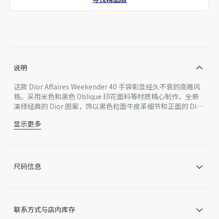
精品店独家发售
说明
这款 Dior Affaires Weekender 40 手袋彰显经久不衰的高雅风
格。采用米色和黑色 Oblique 印花面料等材质精心制作，全新
演绎经典的 Dior 图案，饰以黑色粒面牛皮革细节和正面的 Dior
标志提升格调。设有宽大的拉链主隔层，可收纳各种周末假日的
显示更多
用品。搭配可调节、可拆卸的肩带和皮革顶部手柄，可手提或肩
主体：棉，牛皮革，科技面料
背。
里料：科技面料，棉，牛皮革
拉链主隔层
内部拉链口袋
尺码信息
皮革顶部手柄
可调节、可拆卸的皮革肩带搭配龙虾扣
保护性金属垫脚
正面饰以金属覆层铜合金 Dior 标志
联系方式与店内库存
内部饰有 Dior 压花标志