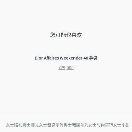
内含防尘袋
意大利制造
因技术局限、产品改良或生产批次等原因，网站中的信息可能存
在色差、尺码误差、成分含量误差或其他细节误差，网站展示的
产品图片可能与产品实际外观不一致，以产品实物为准。如有相
关问题，请致电迪奥客服中心。
您可能也喜欢
Dior Affaires Weekender 40 手袋
¥29,000
女士赠礼
男士赠礼
女士包袋系列
男士鞋履系列
女士时尚首饰
女士小型