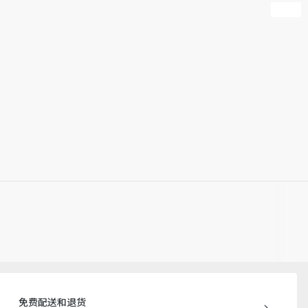
产批次等原因，网站中的信息可能存在色差、尺码误差、成分含
站展示的产品图片可能与产品实际外观不一致，以产品实物为
迪奥客服中心。
免费配送和退货