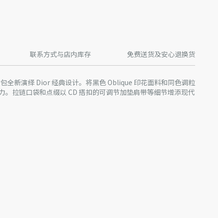
联系方式与店内库存
免费送货及安心退换货
双肩背包全新演绎 Dior 经典设计。将黑色 Oblique 印花面料和同色调粒
力。拉链口袋和点缀以 CD 搭扣的可调节加垫肩带等细节增添现代
牛皮革
合
 搭扣
以 Dior 标志