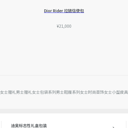
正面 Dior 压花标志
内含防尘袋
Dior Rider 拉链信使包
意大利制造
因技术局限、产品改良或生
¥21,000
量误差或其他细节误差，网
准。如有相关问题，请致电
女士赠礼
男士赠礼
女士包袋系列
男士鞋履系列
女士时尚首饰
女士小型皮具
迪奥标志性礼盒包装