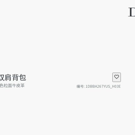
拉链双肩背包
和黑色粒面牛皮革
编号
:
1DBBA267YUS_H03E