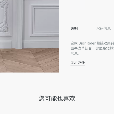
说明
尺码信息
这款 Dior Rider 拉链
面牛皮革结合，突显高雅魅
气息。
显示更多
主体：科技面料，棉，
里料：棉，牛皮革
主隔层搭配双向拉链开
内部扁平电脑隔层
内部插袋
正面拉链口袋
您可能也喜欢
皮革顶部手柄
可调节加垫肩带搭配 CD
背面采用加垫网眼织物，饰
正面饰以热压 Dior 标志