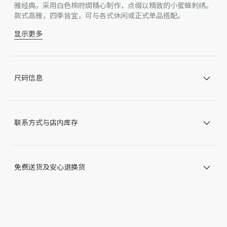
雅经典。采用白色棉府绸精心制作，点缀以精致的小蜜蜂刺绣。
款式高雅，四季皆宜，可与各式休闲或正式单品搭配。
显示更多
经典小蜜蜂刺绣和 CD 标志
正面纽扣开合
Christian Dior Paris 标志珍珠母贝纽扣
法式袖口
尺码信息
无里料
100% 棉
意大利制造
因技术局限、产品改良或生产批次等原因，网站中的信息可能存
联系方式与店内库存
在色差、尺码误差、成分含量误差或其他细节误差，网站展示的
产品图片可能与产品实际外观不一致，以产品实物为准。如有相
关问题，请致电迪奥客服中心。
免费送货及安心退换货