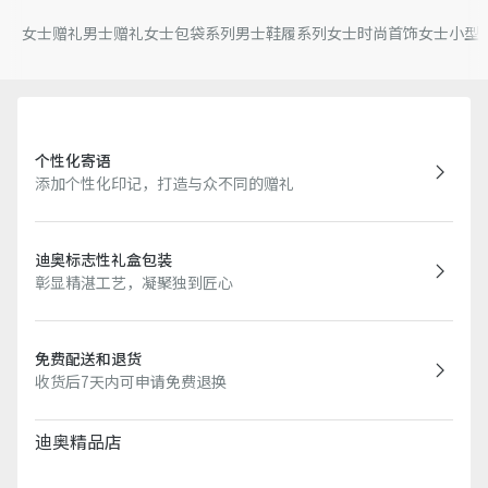
女士赠礼
男士赠礼
女士包袋系列
男士鞋履系列
女士时尚首饰
女士小型
个性化寄语
添加个性化印记，打造与众不同的赠礼
迪奥标志性礼盒包装
彰显精湛工艺，凝聚独到匠心
免费配送和退货
收货后7天内可申请免费退换
迪奥精品店