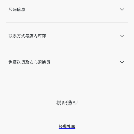
100% 桑蚕丝
尺码信息
意大利制造
因技术局限、产品改良或生产批次等原因，网站中的信息可能存
在色差、尺码误差、成分含量误差或其他细节误差，网站展示的
产品图片可能与产品实际外观不一致，以产品实物为准。如有相
联系方式与店内库存
关问题，请致电迪奥客服中心。
免费送货及安心退换货
搭配造型
经典礼服