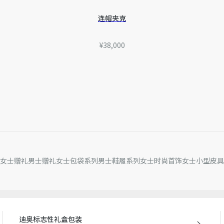
连帽夹克
¥38,000
女士赠礼
男士赠礼
女士包袋系列
男士鞋履系列
女士时尚首饰
女士小型皮具
迪奥标志性礼盒包装