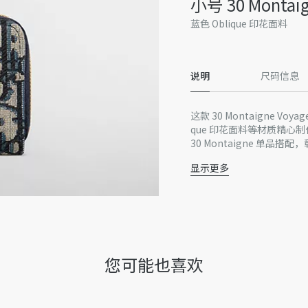
小号 30 Montai
蓝色 Oblique 印花面料
说明
尺码信息
这款 30 Montaigne 
que 印花面料等材质精心
30 Montaigne 单品搭
显示更多
主体：棉，科技面料
里料：羊皮革，科技面
正面饰以 CD 标志
3 个隔层，其中 1 个带
4 个卡槽
意大利制造
您可能也喜欢
因技术局限、产品改良或生
量误差或其他细节误差，网
准。如有相关问题，请致电