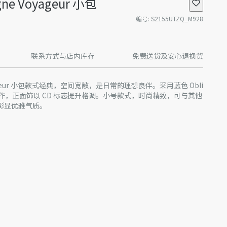
gne Voyageur 小包
编号
:
S2155UTZQ_M928
联系方式与店内库存
免费送货及安心退换货
Voyageur 小包款式经典，空间宽敞，是日常的理想良伴。采用蓝色 Obli
制作，正面饰以 CD 标志提升格调。小号款式，时尚精致，可与其他
配，彰显优雅气质。
料
拉链
产批次等原因，网站中的信息可能存在色差、尺码误差、成分含
站展示的产品图片可能与产品实际外观不一致，以产品实物为
迪奥客服中心。