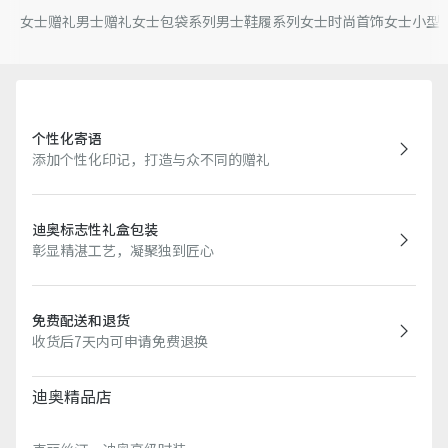
女士赠礼
男士赠礼
女士包袋系列
男士鞋履系列
女士时尚首饰
女士小型
个性化寄语
添加个性化印记，打造与众不同的赠礼
迪奥标志性礼盒包装
彰显精湛工艺，凝聚独到匠心
免费配送和退货
收货后7天内可申请免费退换
迪奥精品店