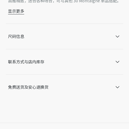
高雅精致，适合各种场合，可与其他 30 Montaigne 单品搭配。
显示更多
主体：棉，羊皮革，科技面料
里料：羊皮革，科技面料
正面饰以 CD 标志
5 个卡槽
尺码信息
意大利制造
因技术局限、产品改良或生产批次等原因，网站中的信息可能存
在色差、尺码误差、成分含量误差或其他细节误差，网站展示的
产品图片可能与产品实际外观不一致，以产品实物为准。如有相
联系方式与店内库存
关问题，请致电迪奥客服中心。
免费送货及安心退换货