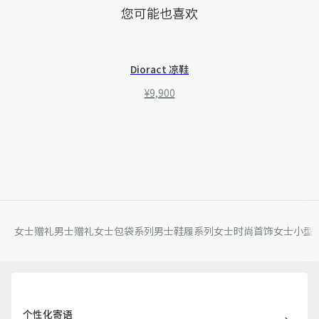
您可能也喜欢
Dioract 凉鞋
¥9,900
女士赠礼
男士赠礼
女士包袋系列
男士鞋履系列
女士时尚首饰
女士小型
个性化寄语