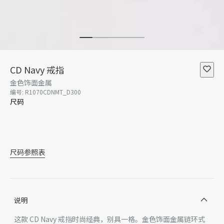
CD Navy 戒指
金色饰面金属
编号
:
R1070CDNMT_D300
尺码
S
M
L
XL
尺码参照表
说明
这款 CD Navy 戒指时尚经典，别具一格。金色饰面金属链环式