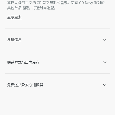
戒环以极简主义的 CD 首字母形式呈现。可与 CD Navy 系列的
其他单品搭配，打造时尚造型。
显示更多
CD 标志
金色饰面金属
德国制造
因技术局限、产品改良或生产批次等原因，网站中的信息可能存
尺码信息
在色差、尺码误差、成分含量误差或其他细节误差，网站展示的
产品图片可能与产品实际外观不一致，以产品实物为准。如有相
关问题，请致电迪奥客服中心。
联系方式与店内库存
免费送货及安心退换货