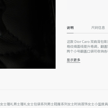
说明
尺码信息
这款 Dior Caro 双
格纹缉面线提升格调，翻盖
两个小号翻盖口袋可收纳各
更添舒适。
显示更多
主体：羊皮革，牛皮革
里料：牛皮革
正面饰以 CD 标志
翻盖和抽绳开合
正面插袋搭配翻盖
内部插袋
复古金色饰面金属手柄
可调节皮革肩带
内含防尘袋
女士赠礼
男士赠礼
女士包袋系列
男士鞋履系列
女士时尚首饰
女士小型皮具
意大利制造