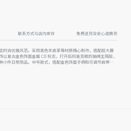
联系方式与店内库存
免费送货及安心退换货
肩背包彰显时尚优雅风范。采用黑色羊皮革等材质精心制作，搭配超大藤
饰以复古金色饰面金属 CD 标志，打开后则是宽敞的抽绳主隔层，
种小件日常用品。中号款式，搭配金色饰面手柄和可调节肩带，