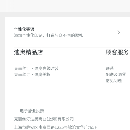
个性化寄语
添加个性化印记，打造与众不同的赠礼
迪奥精品店
顾客服务
克丽丝汀·迪奥高级时装
联系
克丽丝汀·迪奥美妆
配送及退货
常见问题
电子营业执照
克丽丝汀迪奥商业(上海)有限公司
上海市静安区南京西路1225号锦沧文华广场5F