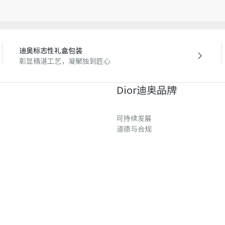
因技术局限、产品改良或生
量误差或其他细节误差，网
准。如有相关问题，请致电
迪奥标志性礼盒包装
彰显精湛工艺，凝聚独到匠心
Dior迪奥品牌
可持续发展
道德与合规