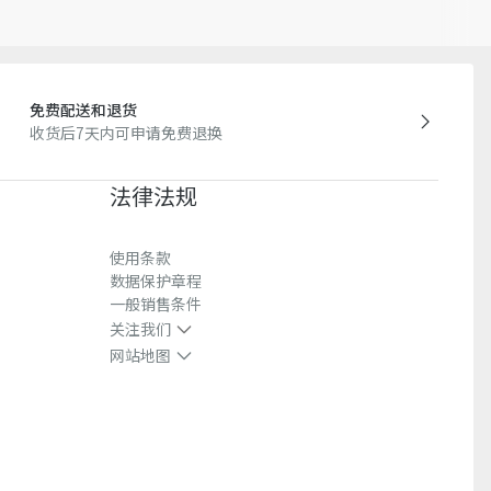
产批次等原因，网站中的信息可能存在色差、尺码误差、成分含
站展示的产品图片可能与产品实际外观不一致，以产品实物为
迪奥客服中心。
免费配送和退货
收货后7天内可申请免费退换
法律法规
使用条款
数据保护章程
一般销售条件
关注我们
网站地图