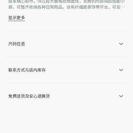
皮革精心制作，饰以超大藤格纹缉面线，宽敞的内部隔层搭配小
袋，可整齐收纳各种日常用品。设有纤细皮革饰带开合，可安全
收纳各种物品，另有 CD Lock 字母 D 旋钮式扣环，可调节两
显示更多
侧，彰显廓形。小号款式，皮革顶部手柄带有可调节细节，可轻
主体：牛皮革
松手提。
里料：牛皮革
双开合设计：纤细饰带和 Christian Dior Paris 饰带搭配 CD
Lock 扣环
尺码信息
浅金色饰面金属 D.I.O.R. 吊饰
可拆卸内部小袋
可调节皮革顶部手柄
内含防尘袋
联系方式与店内库存
意大利制造
因技术局限、产品改良或生产批次等原因，网站中的信息可能存
在色差、尺码误差、成分含量误差或其他细节误差，网站展示的
产品图片可能与产品实际外观不一致，以产品实物为准。如有相
免费送货及安心退换货
关问题，请致电迪奥客服中心。