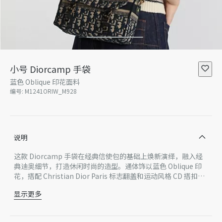
小号 Diorcamp 手袋
蓝色 Oblique 印花面料
编号
:
M1241ORIW_M928
说明
这款 Diorcamp 手袋在经典信使包的基础上焕新演绎，融入经
典迪奥细节，打造休闲时尚的造型。通体饰以蓝色 Oblique 印
花，搭配 Christian Dior Paris 标志翻盖和运动风格 CD 搭扣提
升格调。精巧的小号款式，搭配可调节、可拆卸的肩带，可肩背
显示更多
或斜挎，是都市造型的理想良伴。
主体：棉，牛皮革
里料：棉，牛皮革
正面饰以 Christian Dior Paris 标志