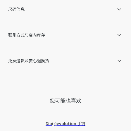
CD 搭扣
尺码信息
可拆卸、可调节的肩带
内含防尘袋
意大利制造
联系方式与店内库存
因技术局限、产品改良或生产批次等原因，网站中的信息可能存
在色差、尺码误差、成分含量误差或其他细节误差，网站展示的
产品图片可能与产品实际外观不一致，以产品实物为准。如有相
关问题，请致电迪奥客服中心。
免费送货及安心退换货
您可能也喜欢
Dio(r)evolution 手链