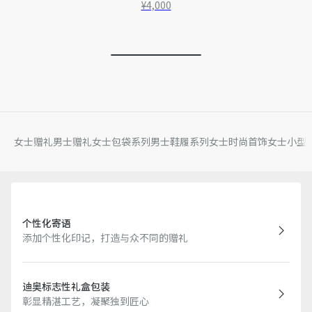
¥4,000
女士赠礼
男士赠礼
女士包袋系列
男士鞋履系列
女士时尚首饰
女士小型
个性化寄语
添加个性化印记，打造与众不同的赠礼
迪奥标志性礼盒包装
彰显精湛工艺，凝聚独到匠心