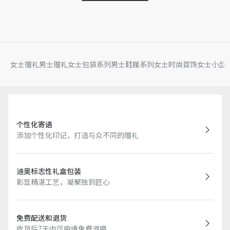
女士赠礼
男士赠礼
女士包袋系列
男士鞋履系列
女士时尚首饰
女士小型
个性化寄语
添加个性化印记，打造与众不同的赠礼
迪奥标志性礼盒包装
彰显精湛工艺，凝聚独到匠心
免费配送和退货
收货后7天内可申请免费退换