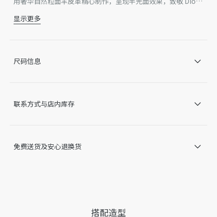
用奢华自然粒面羊皮革精心制作，呈现半光面效果，致敬 Dior
钟爱的蝴蝶结符号。小号款式，可肩背或手拿。
显示更多
主体：羊皮革
里料：牛皮革，羊皮革
磁性开合
正面热压银色调 Dior 标志
尺码信息
链条饰以 Dior 标志蝴蝶结和皮革带
内部拉链口袋
内含防尘袋
意大利制造
联系方式与店内库存
因技术局限、产品改良或生产批次等原因，网站中的信息可能存
在色差、尺码误差、成分含量误差或其他细节误差，网站展示的
产品图片可能与产品实际外观不一致，以产品实物为准。如有相
关问题，请致电迪奥客服中心。
免费送货及安心退换货
搭配造型