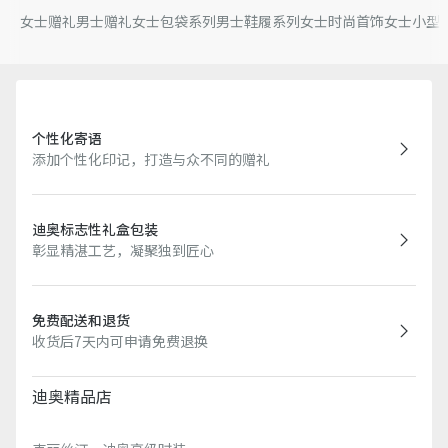
女士赠礼
男士赠礼
女士包袋系列
男士鞋履系列
女士时尚首饰
女士小型
个性化寄语
添加个性化印记，打造与众不同的赠礼
迪奥标志性礼盒包装
彰显精湛工艺，凝聚独到匠心
免费配送和退货
收货后7天内可申请免费退换
迪奥精品店