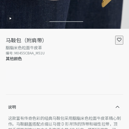
马鞍包（附肩带）
胭脂米色粒面牛皮革
编号
:
M0455CBAA_M51U
其他颜色
说明
这款富有传奇色彩的经典马鞍包采用胭脂米色粒面牛皮革精心制
作。马鞍翻盖搭配点缀以马镫 D 形吊饰的饰带和磁性拉带，顶