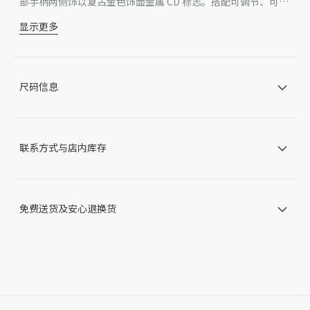
部手柄两侧饰以复古金色饰面金属 CD 标志。搭配可调节、可拆
卸的细肩带，可手提、肩背或斜挎。
显示更多
主体：牛皮革
里料：羊皮革，牛皮革
点缀以马镫 D 形吊饰的饰带和磁性拉带
顶部手柄饰以 CD 标志
尺码信息
可调节、可拆卸的细肩带
内部口袋
后侧口袋
内含防尘袋
联系方式与店内库存
意大利制造
因技术局限、产品改良或生产批次等原因，网站中的信息可能存
在色差、尺码误差、成分含量误差或其他细节误差，网站展示的
产品图片可能与产品实际外观不一致，以产品实物为准。如有相
免费送货及安心退换货
关问题，请致电迪奥客服中心。