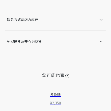
不同。我们网站上所展示的产品图片仅供参考，具体请以收到的
实物为准。
因技术局限、产品改良或生产批次等原因，网站中的信息可能存
在色差、尺码误差、成分含量误差或其他细节误差，网站展示的
联系方式与店内库存
产品图片可能与产品实际外观不一致，以产品实物为准。如有相
关问题，请致电迪奥客服中心。
免费送货及安心退换货
您可能也喜欢
谷物碗
¥2,350