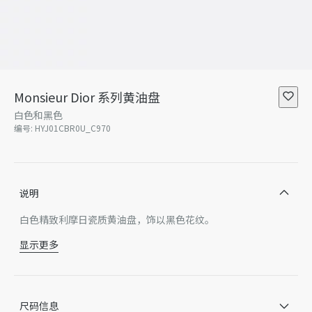
Monsieur Dior 系列黄油盘
白色和黑色
编号
:
HYJ01CBR0U_C970
说明
白色精致利摩日瓷质黄油盘，饰以黑色花纹。
显示更多
瓷
法国制造
谨此提醒，由于近期部分家居产品进行了实际设计调整或更新，
某些款式 Dior 徽标的形式和/或在产品上的位置可能与图片略有
尺码信息