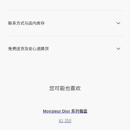
不同。我们网站上所展示的产品图片仅供参考，具体请以收到的
实物为准。
因技术局限、产品改良或生产批次等原因，网站中的信息可能存
在色差、尺码误差、成分含量误差或其他细节误差，网站展示的
联系方式与店内库存
产品图片可能与产品实际外观不一致，以产品实物为准。如有相
关问题，请致电迪奥客服中心。
免费送货及安心退换货
您可能也喜欢
Monsieur Dior 系列餐盘
¥1,350