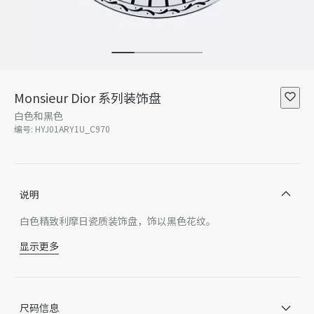
Monsieur Dior 系列装饰盘
白色和黑色
编号
:
HYJ01ARY1U_C970
说明
白色精致利摩日瓷质装饰盘，饰以黑色花纹。
显示更多
瓷
法国制造
谨此提醒，由于近期部分家居产品进行了实际设计调整或更新，
某些款式 Dior 徽标的形式和/或在产品上的位置可能与图片略有
尺码信息