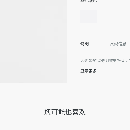
其他颜色
说明
尺码信息
丙烯酸树脂透明效果托盘，
显示更多
100% 丙烯酸树脂
意大利制造
谨此提醒，由于近期部分家居
或在产品上的位置可能与图
收到的实物为准。
因技术局限、产品改良或生
您可能也喜欢
量误差或其他细节误差，网
准。如有相关问题，请致电