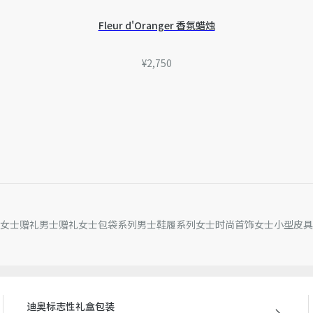
Fleur d'Oranger 香氛蜡烛
¥2,750
女士赠礼
男士赠礼
女士包袋系列
男士鞋履系列
女士时尚首饰
女士小型皮具
迪奥标志性礼盒包装