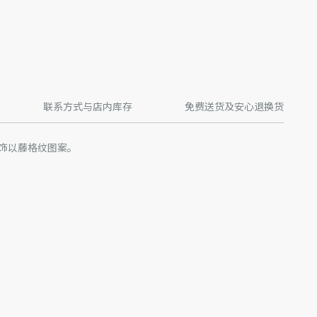
联系方式与店内库存
免费送货及安心退换货
饰以藤格纹图案。
产品进行了实际设计调整或更新，某些款式 Dior 徽标的形式和/
片略有不同。我们网站上所展示的产品图片仅供参考，具体请以
产批次等原因，网站中的信息可能存在色差、尺码误差、成分含
站展示的产品图片可能与产品实际外观不一致，以产品实物为
迪奥客服中心。