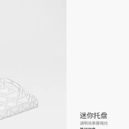
迷你托盘
透明效果藤格纹