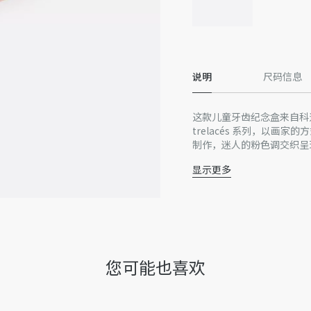
说明
尺码信息
这款儿童牙齿纪念盒来自科迪莉娅·德
trelacés 系列，以画家的
制作，迷人的粉色调交织呈现精
cés 系列的其他单品搭配
显示更多
Dior 与 Manufacture de
陶瓷，瓷釉*
法国制造，Dior 与 Manuf
谨此提醒，由于近期部分家居
或在产品上的位置可能与图
收到的实物为准。
因技术局限、产品改良或生
您可能也喜欢
量误差或其他细节误差，网
准。如有相关问题，请致电