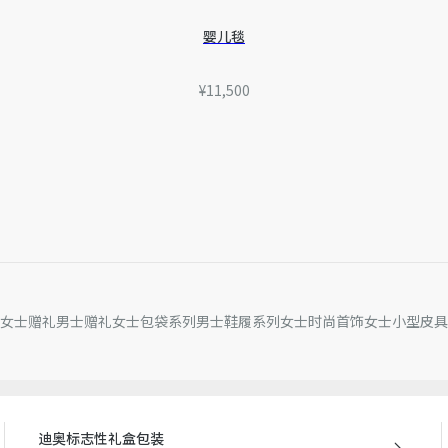
婴儿毯
¥11,500
女士赠礼
男士赠礼
女士包袋系列
男士鞋履系列
女士时尚首饰
女士小型皮具
迪奥标志性礼盒包装