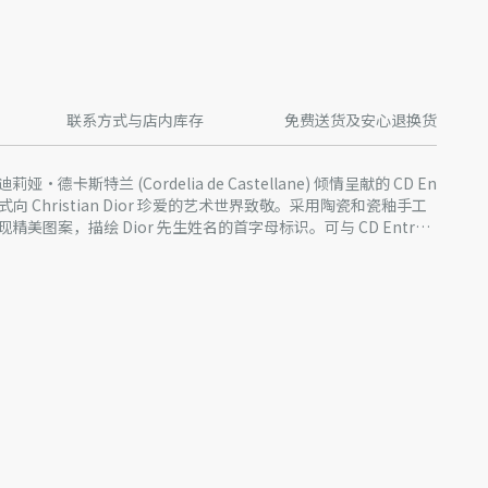
联系方式与店内库存
免费送货及安心退换货
卡斯特兰 (Cordelia de Castellane) 倾情呈献的 CD En
方式向 Christian Dior 珍爱的艺术世界致敬。采用陶瓷和瓷釉手工
美图案，描绘 Dior 先生姓名的首字母标识。可与 CD Entrela
，致敬隽永创意。
s Émaux de Longwy 联名打造。
acture des Émaux de Longwy 联名系列
产品进行了实际设计调整或更新，某些款式 Dior 徽标的形式和/
片略有不同。我们网站上所展示的产品图片仅供参考，具体请以
产批次等原因，网站中的信息可能存在色差、尺码误差、成分含
站展示的产品图片可能与产品实际外观不一致，以产品实物为
迪奥客服中心。