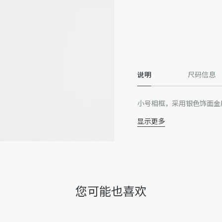
说明
尺码信息
小号相框，采用银色饰面金属
显示更多
中密度纤维板，玻璃，
意大利制造
谨此提醒，由于近期部分家居
或在产品上的位置可能与图
收到的实物为准。
因技术局限、产品改良或生
您可能也喜欢
量误差或其他细节误差，网
准。如有相关问题，请致电