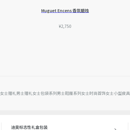
Muguet Encens 香氛蜡烛
¥2,750
女士赠礼
男士赠礼
女士包袋系列
男士鞋履系列
女士时尚首饰
女士小型皮具
迪奥标志性礼盒包装