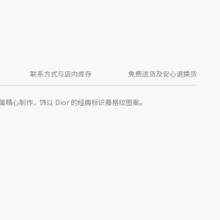
联系方式与店内库存
免费送货及安心退换货
精心制作，饰以 Dior 的经典标识藤格纹图案。
铜合金
产品进行了实际设计调整或更新，某些款式 Dior 徽标的形式和/
片略有不同。我们网站上所展示的产品图片仅供参考，具体请以
产批次等原因，网站中的信息可能存在色差、尺码误差、成分含
站展示的产品图片可能与产品实际外观不一致，以产品实物为
迪奥客服中心。