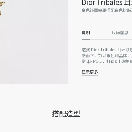
Dior Tribales 
金色饰面金属搭配白色树脂
说明
尺码信息
这款 Dior Tribal
悬而下，饰以银色调晶体，
常休闲造型，打造对比鲜明
显示更多
白色树脂珠饰
银色调晶体
CD 标志
星星吊饰
金色饰面金属
一体式栓扣与耳后珠饰
搭配造型
成对出售
德国制造
因技术局限、产品改良或生