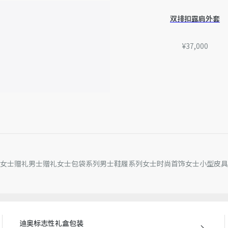
量误差或其他细节误差，网
准。如有相关问题，请致电
双排扣露肩外套
¥37,000
女士赠礼
男士赠礼
女士包袋系列
男士鞋履系列
女士时尚首饰
女士小型皮具
迪奥标志性礼盒包装