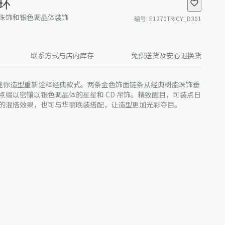
耳环
珠饰和银色调晶体装饰
编号
:
E1270TRICY_D301
联系方式与店内库存
免费送货及安心退换货
es 耳环以迷你造型重新诠释经典款式。两条金色饰面链条从经典树脂珠饰垂
点缀以密镶以银色调晶体的星星和 CD 吊饰。精致醒目，可装点日
的混搭效果，也可与华丽晚装搭配，让造型更加光彩夺目。
相连
产批次等原因，网站中的信息可能存在色差、尺码误差、成分含