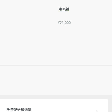
站展示的产品图片可能与产品实际外观不一致，以产品实物为
迪奥客服中心。
喇叭裤
¥21,000
免费配送和退货