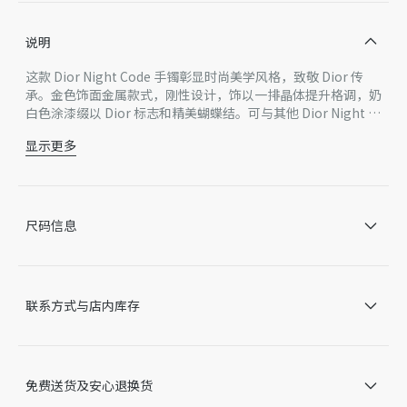
说明
这款 Dior Night Code 手镯彰显时尚美学风格，致敬 Dior 传
承。金色饰面金属款式，刚性设计，饰以一排晶体提升格调，奶
白色涂漆缀以 Dior 标志和精美蝴蝶结。可与其他 Dior Night C
ode 单品搭配。
显示更多
晶体
Dior 标志
蝴蝶结细节
奶白色涂漆
尺码信息
金色饰面金属
铰链开合
德国或葡萄牙制造 *该款产品在多个国家生产，您实际购买
的产品原产地请见产品标签。
联系方式与店内库存
因技术局限、产品改良或生产批次等原因，网站中的信息可能存
在色差、尺码误差、成分含量误差或其他细节误差，网站展示的
产品图片可能与产品实际外观不一致，以产品实物为准。如有相
关问题，请致电迪奥客服中心。
免费送货及安心退换货