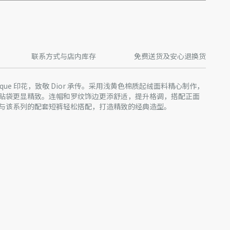
联系方式与店内库存
免费送货及安心退换货
ique 印花，致敬 Dior 承传。采用浅黄色棉质起绒面料精心制作，
贴袋更显精致。连帽和罗纹饰边更添舒适，提升格调，搭配正面
与该系列的配套短裤轻松搭配，打造精致的经典造型。
开合
产批次等原因，网站中的信息可能存在色差、尺码误差、成分含
站展示的产品图片可能与产品实际外观不一致，以产品实物为
迪奥客服中心。