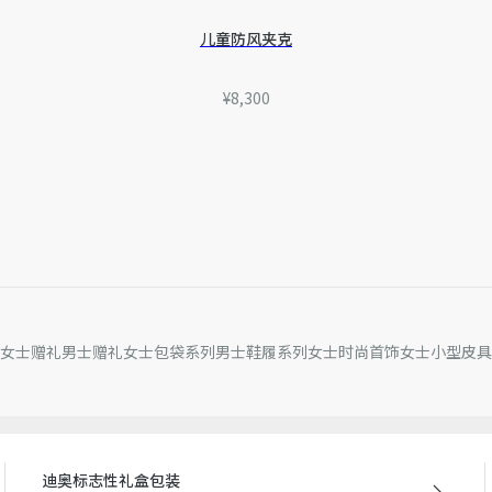
儿童防风夹克
¥8,300
女士赠礼
男士赠礼
女士包袋系列
男士鞋履系列
女士时尚首饰
女士小型皮具
迪奥标志性礼盒包装