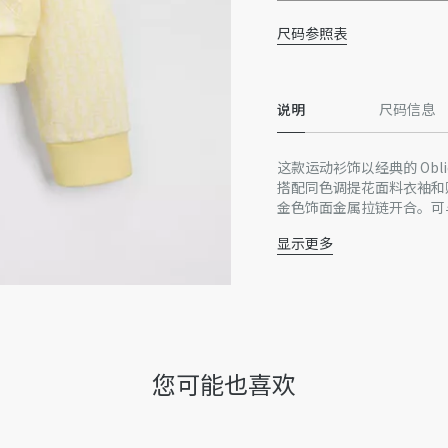
尺码参照表
说明
尺码信息
这款运动衫饰以经典的 Obl
搭配同色调提花面料衣袖和
金色饰面金属拉链开合。可
显示更多
连帽
正面金色饰面金属拉链
罗纹袖口和底边
正面贴袋
主体：100% 棉
浅黄色里料：100% 棉
您可能也喜欢
因技术局限、产品改良或生
量误差或其他细节误差，网
准。如有相关问题，请致电