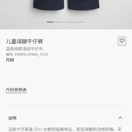
儿童阔腿牛仔裤
蓝色棉质混纺牛仔布
编号
:
6WBM12PANA_Y530
尺码
4 岁
5 岁
6 岁
8 岁
10 岁
12 岁
尺码参照表
说明
这款牛仔裤是 Dior 衣橱的经典单品，彰显阔腿和动感剪裁。采