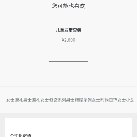
您可能也喜欢
儿童发带套装
¥2,600
女士赠礼
男士赠礼
女士包袋系列
男士鞋履系列
女士时尚首饰
女士小型
个性化寄语