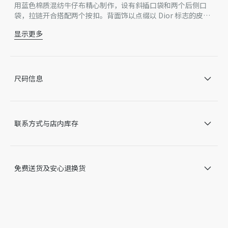
用蓝色棉质混纺牛仔布精心制作，设有斜插口袋和两个后侧口
袋，拉链开合搭配两个按扣。背面饰以点缀以 Dior 标志的皮革
标牌，裤脚固定卷边彰显原创的美学风格。饰以同色调 Dior 刺
显示更多
绣提升格调，可与该系列的夹克搭配，打造充满趣味的精致造
左侧口袋下方饰以同色调 Dior 刺绣
型。
背面饰以 Dior 标志皮革标牌
腰带环
正面拉链开合搭配 2 个镌刻有 Dior 标志的金属按扣
尺码信息
斜插口袋
2 个后侧无盖暗袋
裤脚固定卷边
98% 棉，2% 氨纶
联系方式与店内库存
无里料
因技术局限、产品改良或生产批次等原因，网站中的信息可能存
在色差、尺码误差、成分含量误差或其他细节误差，网站展示的
产品图片可能与产品实际外观不一致，以产品实物为准。如有相
免费送货及安心退换货
关问题，请致电迪奥客服中心。