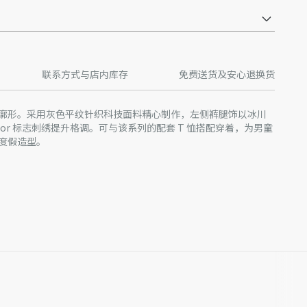
联系方式与店内库存
免费送货及安心退换货
廓形。采用灰色平纹针织科技面料精心制作，左侧裤腿饰以冰川
ior 标志刺绣提升格调。可与该系列的配套 T 恤搭配穿着，为男童
度假造型。
图案刺绣和荧光橙色 Dior 标志刺绣
产批次等原因，网站中的信息可能存在色差、尺码误差、成分含
站展示的产品图片可能与产品实际外观不一致，以产品实物为
迪奥客服中心。