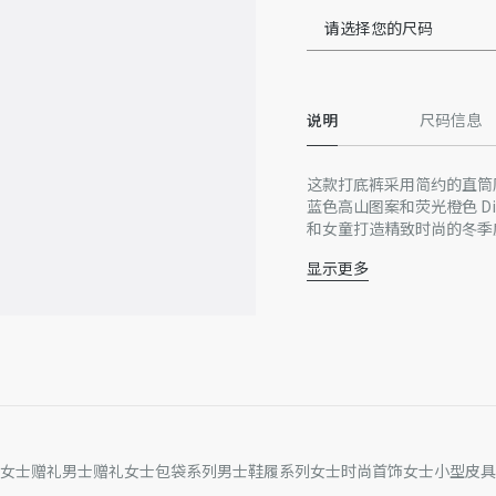
请选择您的尺码
说明
尺码信息
这款打底裤采用简约的直筒
蓝色高山图案和荧光橙色 D
和女童打造精致时尚的冬季
显示更多
左侧裤腿饰以冰川蓝色高山
弹力腰头
74% 锦纶，26% 氨纶
无里料
因技术局限、产品改良或生
量误差或其他细节误差，网
准。如有相关问题，请致电
女士赠礼
男士赠礼
女士包袋系列
男士鞋履系列
女士时尚首饰
女士小型皮具