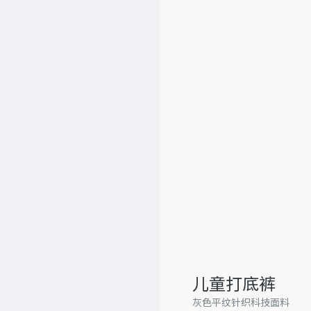
儿童打底裤
灰色平纹针织科技面料