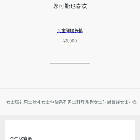
您可能也喜欢
儿童阔腿长裤
¥6,000
女士赠礼
男士赠礼
女士包袋系列
男士鞋履系列
女士时尚首饰
女士小型
个性化寄语