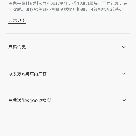
黑色平纹针织科技面料精心制作，搭配弹力腰头，正面包裹，易
于穿脱。饰以银色调小蜜蜂刺绣提升格调，可轻松搭配该系列的
针织衫或 T 恤，打造时尚休闲的造型。
显示更多
腰部右侧饰以银色金属光泽线小蜜蜂刺绣
正面包裹的弹力腰头
89% 锦纶，11% 氨纶
无里料
尺码信息
因技术局限、产品改良或生产批次等原因，网站中的信息可能存
在色差、尺码误差、成分含量误差或其他细节误差，网站展示的
产品图片可能与产品实际外观不一致，以产品实物为准。如有相
关问题，请致电迪奥客服中心。
联系方式与店内库存
免费送货及安心退换货