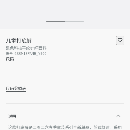
儿童打底裤
黑色科技平纹针织面料
编号
:
6SBM13PANB_Y900
尺码
4 岁
5 岁
6 岁
8 岁
暂无库存
10 岁
12 岁
尺码参照表
说明
这款打底裤是二零二六春季童装系列全新单品，剪裁舒适。采用