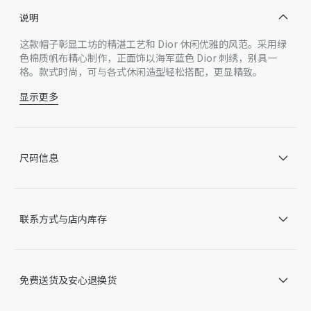
说明
这款帽子彰显工坊的精湛工艺和 Dior 休闲优雅的风范。采用绿
色棉质帆布精心制作，正面饰以海军蓝色 Dior 刺绣，别具一
格。款式时尚，可与各式休闲造型轻松搭配，更显精致。
显示更多
正面海军蓝色 Dior 刺绣
六片式结构
对比鲜明的海军蓝色棉质里料
背面饰以同色调 Dior 标志调节带
尺码信息
主体：100% 棉，里料：100% 棉
意大利制造
因技术局限、产品改良或生产批次等原因，网站中的信息可能存
在色差、尺码误差、成分含量误差或其他细节误差，网站展示的
联系方式与店内库存
产品图片可能与产品实际外观不一致，以产品实物为准。如有相
关问题，请致电迪奥客服中心。
免费送货及安心退换货