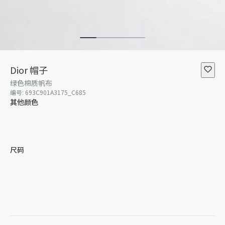
Dior 帽子
绿色棉质帆布
编号
:
693C901A3175_C685
其他颜色
尺码
S
暂无库存
M
L
XL